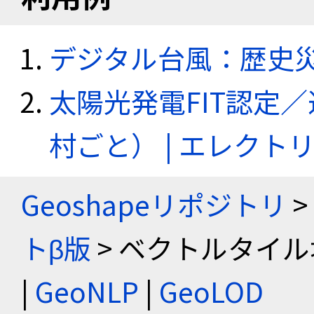
デジタル台風：歴史
太陽光発電FIT認定
村ごと） | エレク
Geoshapeリポジトリ
>
トβ版
> ベクトルタイル
|
GeoNLP
|
GeoLOD