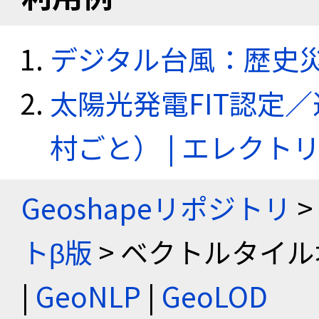
デジタル台風：歴史
太陽光発電FIT認定
村ごと） | エレク
Geoshapeリポジトリ
>
トβ版
> ベクトルタイル
|
GeoNLP
|
GeoLOD