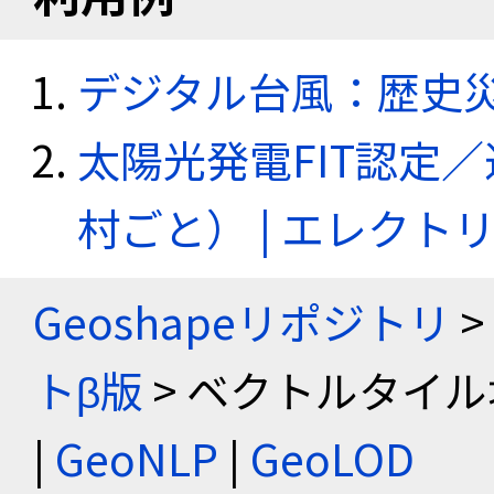
デジタル台風：歴史
太陽光発電FIT認定
村ごと） | エレク
Geoshapeリポジトリ
>
トβ版
> ベクトルタイル
|
GeoNLP
|
GeoLOD