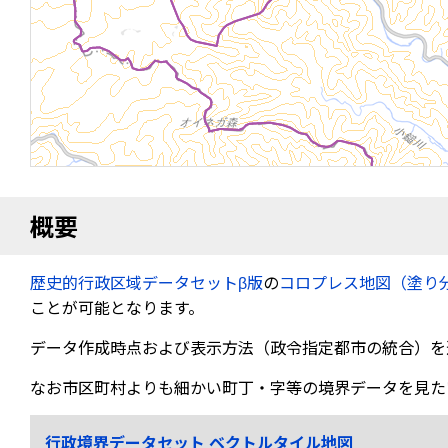
概要
歴史的行政区域データセットβ版
の
コロプレス地図（塗り
ことが可能となります。
データ作成時点および表示方法（政令指定都市の統合）を
なお市区町村よりも細かい町丁・字等の境界データを見た
行政境界データセット ベクトルタイル地図