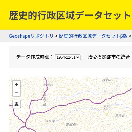
歴史的行政区域データセットβ版
Geoshapeリポジトリ
>
歴史的行政区域データセットβ版
>
データ作成時点：
政令指定都市の統合