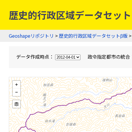
歴史的行政区域データセットβ版
Geoshapeリポジトリ
>
歴史的行政区域データセットβ版
>
データ作成時点：
政令指定都市の統合