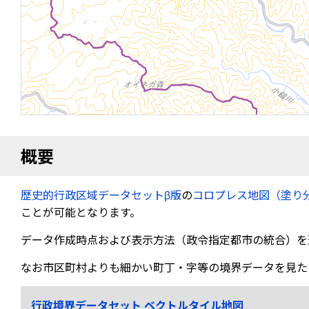
概要
歴史的行政区域データセットβ版
の
コロプレス地図（塗り
ことが可能となります。
データ作成時点および表示方法（政令指定都市の統合）を
なお市区町村よりも細かい町丁・字等の境界データを見た
行政境界データセット ベクトルタイル地図