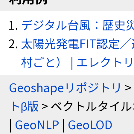
デジタル台風：歴史
太陽光発電FIT認定
村ごと） | エレク
Geoshapeリポジトリ
>
トβ版
> ベクトルタイル
|
GeoNLP
|
GeoLOD