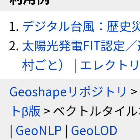
デジタル台風：歴史
太陽光発電FIT認定
村ごと） | エレク
Geoshapeリポジトリ
>
トβ版
> ベクトルタイル
|
GeoNLP
|
GeoLOD