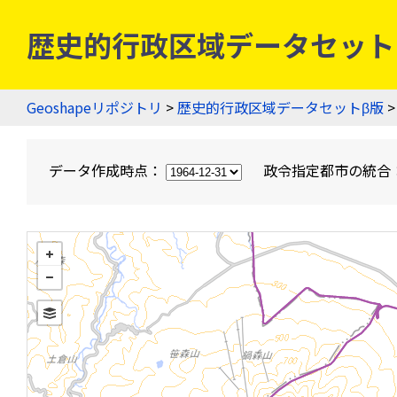
歴史的行政区域データセットβ版
Geoshapeリポジトリ
>
歴史的行政区域データセットβ版
>
データ作成時点：
政令指定都市の統合