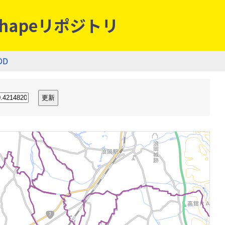
hapeリポジトリ
OD