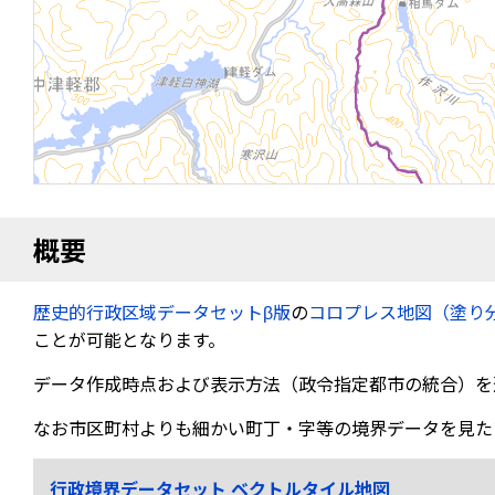
概要
歴史的行政区域データセットβ版
の
コロプレス地図（塗り
ことが可能となります。
データ作成時点および表示方法（政令指定都市の統合）を
なお市区町村よりも細かい町丁・字等の境界データを見た
行政境界データセット ベクトルタイル地図