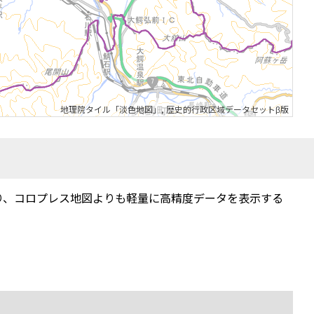
地理院タイル「淡色地図」
,
歴史的行政区域データセットβ版
り、コロプレス地図よりも軽量に高精度データを表示する