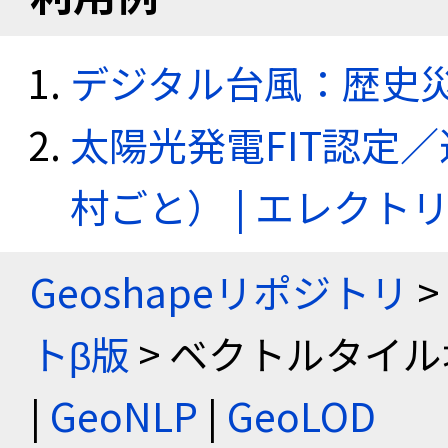
デジタル台風：歴史
太陽光発電FIT認定
村ごと） | エレク
Geoshapeリポジトリ
>
トβ版
> ベクトルタイル
|
GeoNLP
|
GeoLOD