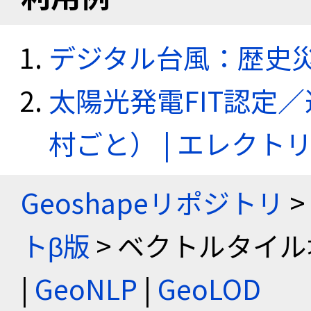
デジタル台風：歴史
太陽光発電FIT認定
村ごと） | エレク
Geoshapeリポジトリ
>
トβ版
> ベクトルタイル
|
GeoNLP
|
GeoLOD