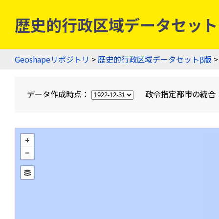
歴史的行政区域データセットβ版
Geoshapeリポジトリ
>
歴史的行政区域データセットβ版
>
データ作成時点：
政令指定都市の統合