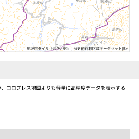
地理院タイル「淡色地図」
,
歴史的行政区域データセットβ版
り、コロプレス地図よりも軽量に高精度データを表示する