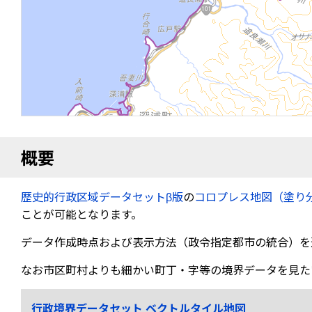
概要
歴史的行政区域データセットβ版
の
コロプレス地図（塗り
ことが可能となります。
データ作成時点および表示方法（政令指定都市の統合）を
なお市区町村よりも細かい町丁・字等の境界データを見た
行政境界データセット ベクトルタイル地図