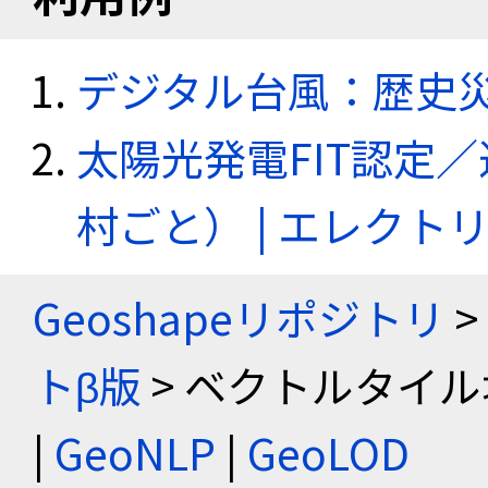
デジタル台風：歴史
太陽光発電FIT認定
村ごと） | エレク
Geoshapeリポジトリ
>
トβ版
> ベクトルタイル
|
GeoNLP
|
GeoLOD