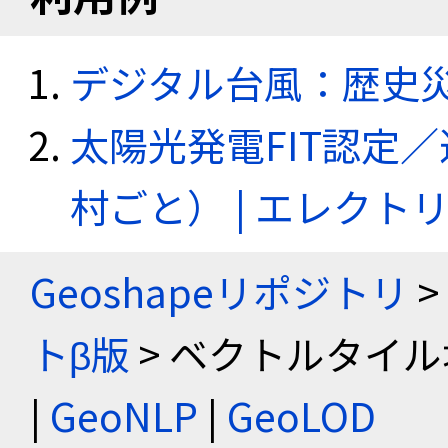
デジタル台風：歴史
太陽光発電FIT認定
村ごと） | エレク
Geoshapeリポジトリ
>
トβ版
> ベクトルタイル
|
GeoNLP
|
GeoLOD