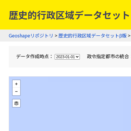
歴史的行政区域データセットβ版
Geoshapeリポジトリ
>
歴史的行政区域データセットβ版
>
データ作成時点：
政令指定都市の統合