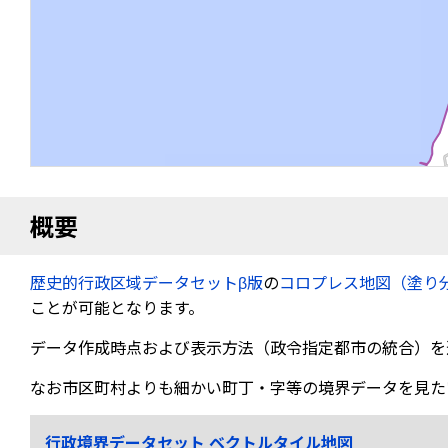
概要
歴史的行政区域データセットβ版
の
コロプレス地図（塗り
ことが可能となります。
データ作成時点および表示方法（政令指定都市の統合）を
なお市区町村よりも細かい町丁・字等の境界データを見た
行政境界データセット ベクトルタイル地図