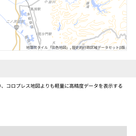
地理院タイル「淡色地図」
,
歴史的行政区域データセットβ版
り、コロプレス地図よりも軽量に高精度データを表示する