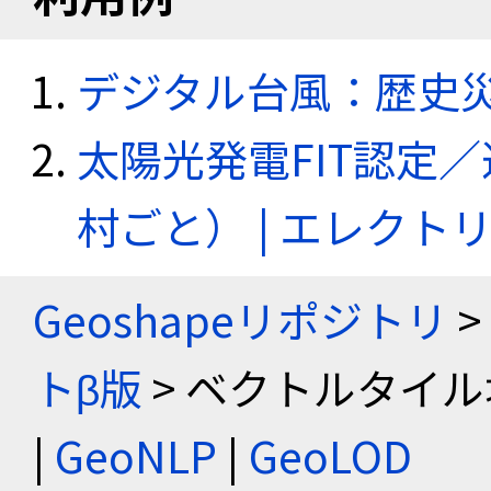
デジタル台風：歴史
太陽光発電FIT認定
村ごと） | エレク
Geoshapeリポジトリ
>
トβ版
> ベクトルタイル
|
GeoNLP
|
GeoLOD