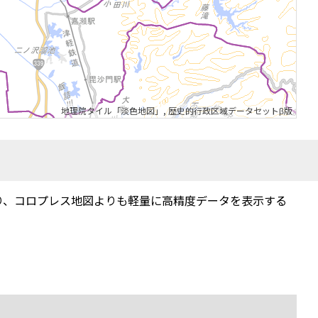
地理院タイル「淡色地図」
,
歴史的行政区域データセットβ版
り、コロプレス地図よりも軽量に高精度データを表示する