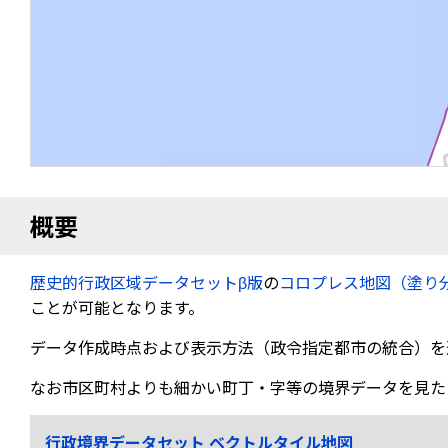
概要
歴史的行政区域データセットβ版
の
コロプレス地図（塗り
ことが可能となります。
データ作成時点および表示方法（政令指定都市の統合）を
なお市区町村よりも細かい町丁・字等の境界データを見た
行政境界データセット ベクトルタイル地図