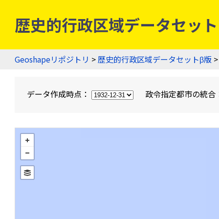
歴史的行政区域データセットβ版
Geoshapeリポジトリ
>
歴史的行政区域データセットβ版
>
データ作成時点：
政令指定都市の統合