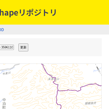
hapeリポジトリ
OD