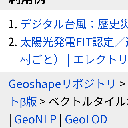
デジタル台風：歴史
太陽光発電FIT認定
村ごと） | エレク
Geoshapeリポジトリ
>
トβ版
> ベクトルタイル
|
GeoNLP
|
GeoLOD