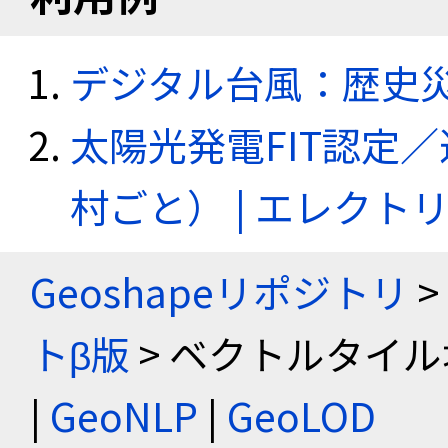
デジタル台風：歴史
太陽光発電FIT認定
村ごと） | エレク
Geoshapeリポジトリ
>
トβ版
> ベクトルタイル
|
GeoNLP
|
GeoLOD