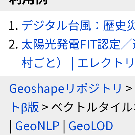
デジタル台風：歴史
太陽光発電FIT認定
村ごと） | エレク
Geoshapeリポジトリ
>
トβ版
> ベクトルタイル
|
GeoNLP
|
GeoLOD