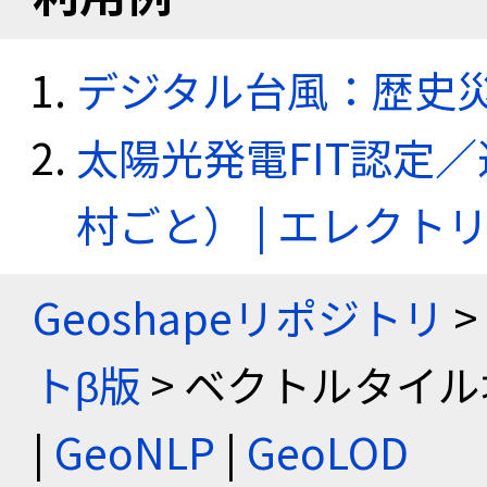
デジタル台風：歴史
太陽光発電FIT認定
村ごと） | エレク
Geoshapeリポジトリ
>
トβ版
> ベクトルタイル
|
GeoNLP
|
GeoLOD