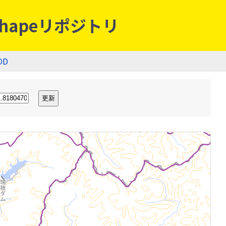
hapeリポジトリ
OD