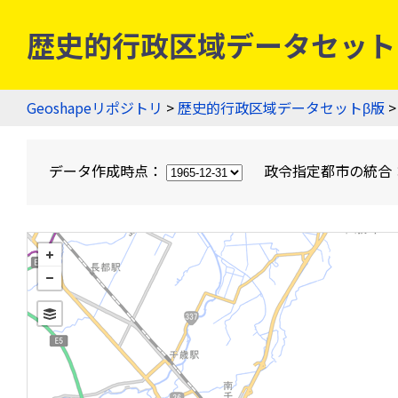
歴史的行政区域データセットβ版
Geoshapeリポジトリ
>
歴史的行政区域データセットβ版
>
データ作成時点：
政令指定都市の統合