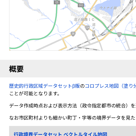
概要
歴史的行政区域データセットβ版
の
コロプレス地図（塗り
ことが可能となります。
データ作成時点および表示方法（政令指定都市の統合）を
なお市区町村よりも細かい町丁・字等の境界データを見た
行政境界データセット ベクトルタイル地図