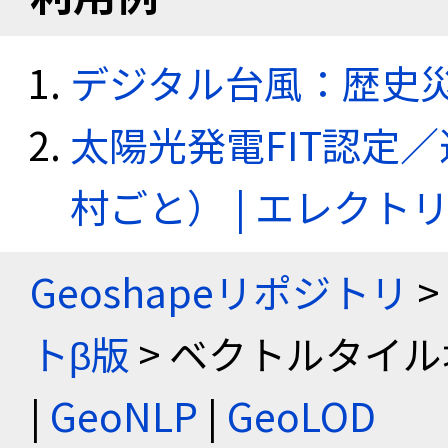
デジタル台風：歴史
太陽光発電FIT認定
村ごと） | エレク
Geoshapeリポジトリ
>
トβ版
> ベクトルタイル
|
GeoNLP
|
GeoLOD