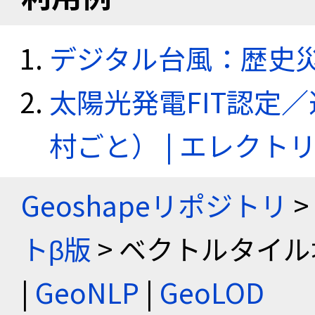
デジタル台風：歴史
太陽光発電FIT認定
村ごと） | エレク
Geoshapeリポジトリ
>
トβ版
> ベクトルタイル
|
GeoNLP
|
GeoLOD