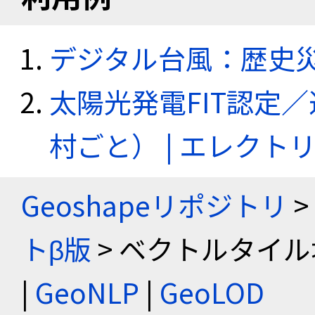
デジタル台風：歴史
太陽光発電FIT認定
村ごと） | エレク
Geoshapeリポジトリ
>
トβ版
> ベクトルタイル
|
GeoNLP
|
GeoLOD