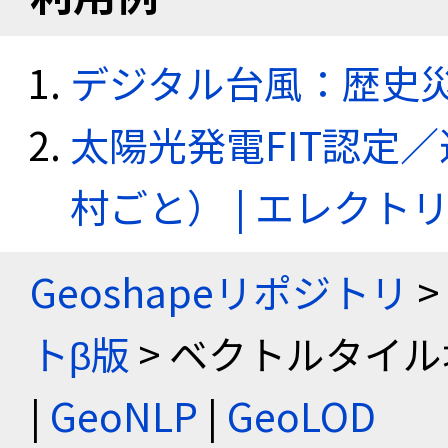
デジタル台風：歴史
太陽光発電FIT認定
村ごと） | エレク
Geoshapeリポジトリ
>
トβ版
> ベクトルタイル
|
GeoNLP
|
GeoLOD