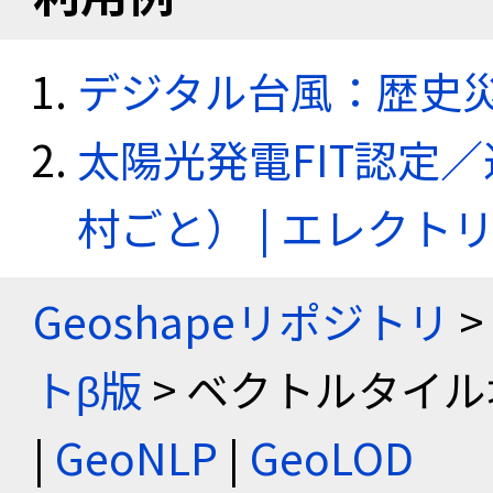
デジタル台風：歴史
太陽光発電FIT認定
村ごと） | エレク
Geoshapeリポジトリ
>
トβ版
> ベクトルタイル
|
GeoNLP
|
GeoLOD