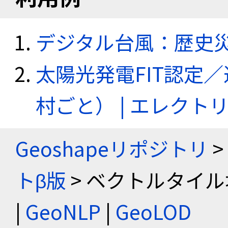
デジタル台風：歴史
太陽光発電FIT認定
村ごと） | エレク
Geoshapeリポジトリ
>
トβ版
> ベクトルタイル
|
GeoNLP
|
GeoLOD