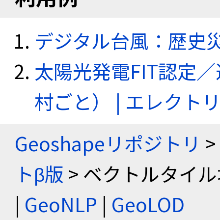
デジタル台風：歴史
太陽光発電FIT認定
村ごと） | エレク
Geoshapeリポジトリ
>
トβ版
> ベクトルタイル
|
GeoNLP
|
GeoLOD