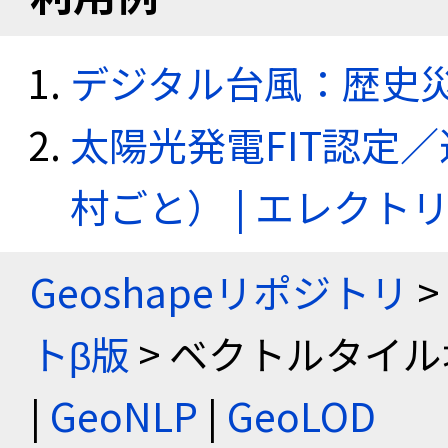
デジタル台風：歴史
太陽光発電FIT認定
村ごと） | エレク
Geoshapeリポジトリ
>
トβ版
> ベクトルタイル
|
GeoNLP
|
GeoLOD