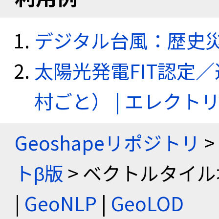
デジタル台風：歴史
太陽光発電FIT認定
村ごと） | エレク
Geoshapeリポジトリ
>
トβ版
> ベクトルタイル
|
GeoNLP
|
GeoLOD