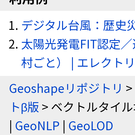
デジタル台風：歴史
太陽光発電FIT認定
村ごと） | エレク
Geoshapeリポジトリ
>
トβ版
> ベクトルタイル
|
GeoNLP
|
GeoLOD