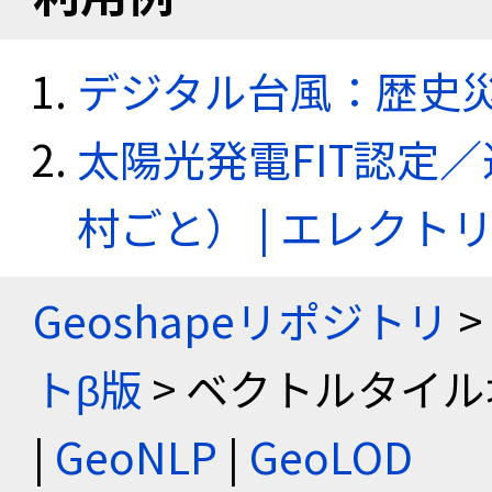
デジタル台風：歴史
太陽光発電FIT認定
村ごと） | エレク
Geoshapeリポジトリ
>
トβ版
> ベクトルタイル
|
GeoNLP
|
GeoLOD