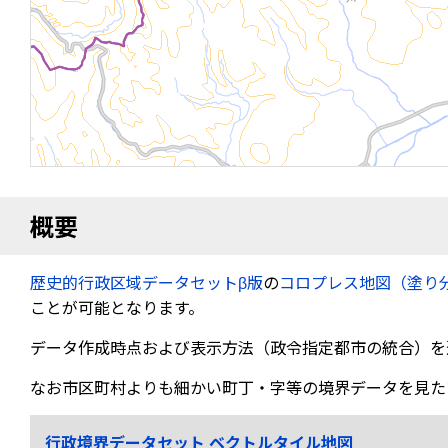
概要
歴史的行政区域データセットβ版
の
コロプレス地図（塗り
ことが可能となります。
データ作成時点および表示方法（政令指定都市の統合）を
なお市区町村よりも細かい町丁・字等の境界データを見た
行政境界データセット ベクトルタイル地図