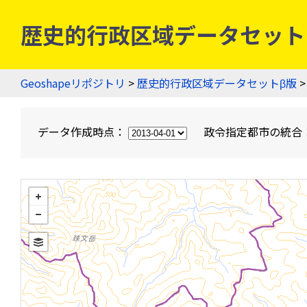
歴史的行政区域データセットβ版
Geoshapeリポジトリ
>
歴史的行政区域データセットβ版
>
データ作成時点：
政令指定都市の統合