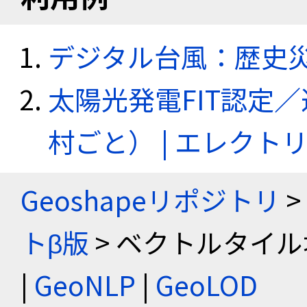
デジタル台風：歴史
太陽光発電FIT認定
村ごと） | エレク
Geoshapeリポジトリ
>
トβ版
> ベクトルタイル
|
GeoNLP
|
GeoLOD