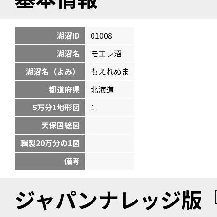
湖沼ID
01008
湖沼名
モエレ沼
湖沼名（よみ）
もえれぬま
都道府県
北海道
5万分1地形図
1
天保国絵図
輯製20万分の1図
備考
ジャパンナレッジ版