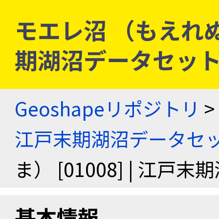
モエレ沼 （もえれぬま）
期湖沼データセッ
Geoshapeリポジトリ
>
江戸末期湖沼データセ
ま） [01008] | 江
基本情報