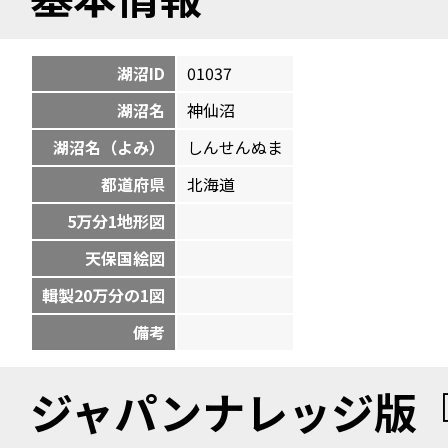
湖沼ID
01037
湖沼名
神仙沼
湖沼名（よみ）
しんせんぬま
都道府県
北海道
5万分1地形図
天保国絵図
輯製20万分の1図
備考
ジャパンナレッジ版