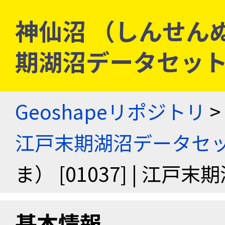
神仙沼 （しんせんぬま）
期湖沼データセッ
Geoshapeリポジトリ
>
江戸末期湖沼データセ
ま） [01037] | 江
基本情報