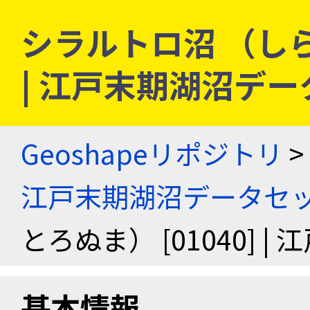
シラルトロ沼 （しらる
| 江戸末期湖沼デ
Geoshapeリポジトリ
>
江戸末期湖沼データセ
とろぬま） [01040]
基本情報