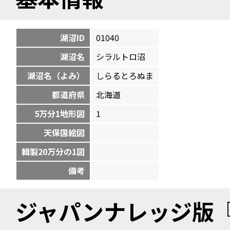
湖沼ID
01040
湖沼名
シラルトロ沼
湖沼名（よみ）
しらるとろぬま
都道府県
北海道
5万分1地形図
1
天保国絵図
輯製20万分の1図
備考
ジャパンナレッジ版