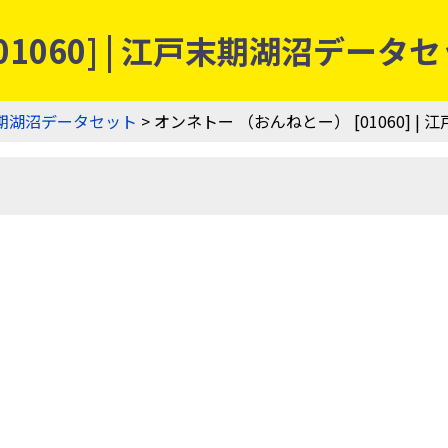
1060] | 江戸末期湖沼データ
期湖沼データセット
> オンネトー （おんねとー） [01060] 