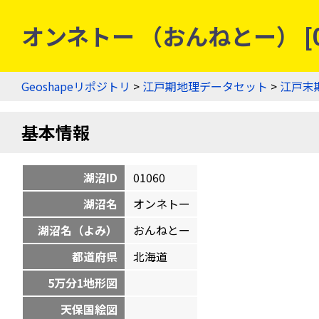
オンネトー （おんねとー） [0
Geoshapeリポジトリ
>
江戸期地理データセット
>
江戸末
基本情報
湖沼ID
01060
湖沼名
オンネトー
湖沼名（よみ）
おんねとー
都道府県
北海道
5万分1地形図
天保国絵図