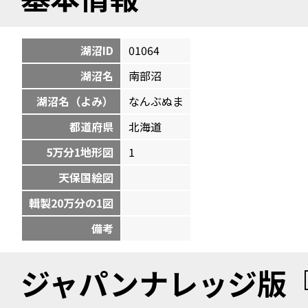
湖沼ID
01064
湖沼名
南部沼
湖沼名（よみ）
なんぶぬま
都道府県
北海道
5万分1地形図
1
天保国絵図
輯製20万分の1図
備考
ジャパンナレッジ版