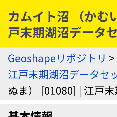
カムイト沼 （かむいとぬ
戸末期湖沼データ
Geoshapeリポジトリ
>
江戸末期湖沼データセ
ぬま） [01080] | 
基本情報