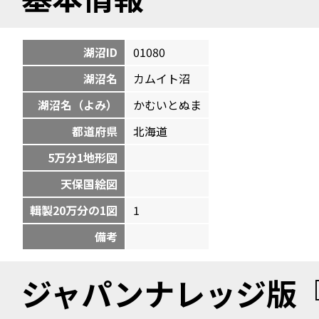
湖沼ID
01080
湖沼名
カムイト沼
湖沼名（よみ）
かむいとぬま
都道府県
北海道
5万分1地形図
天保国絵図
輯製20万分の1図
1
備考
ジャパンナレッジ版