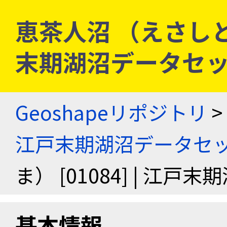
恵茶人沼 （えさしとぬま
末期湖沼データセ
Geoshapeリポジトリ
>
江戸末期湖沼データセ
ま） [01084] | 江
基本情報