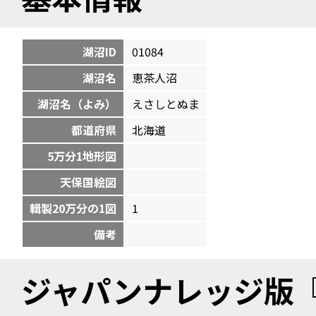
湖沼ID
01084
湖沼名
恵茶人沼
湖沼名（よみ）
えさしとぬま
都道府県
北海道
5万分1地形図
天保国絵図
輯製20万分の1図
1
備考
ジャパンナレッジ版