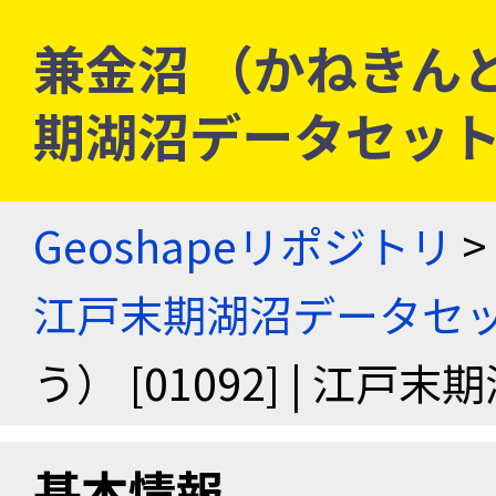
兼金沼 （かねきんとう）
期湖沼データセッ
Geoshapeリポジトリ
>
江戸末期湖沼データセ
う） [01092] | 江
基本情報