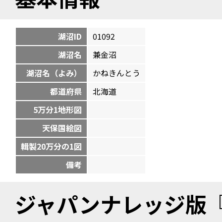
湖沼ID
01092
湖沼名
兼金沼
湖沼名（よみ）
かねきんとう
都道府県
北海道
5万分1地形図
天保国絵図
輯製20万分の1図
備考
ジャパンナレッジ版