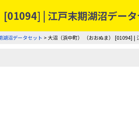
01094] | 江戸末期湖沼デー
期湖沼データセット
> 大沼（浜中町） （おおぬま） [01094]