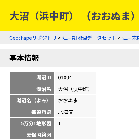
大沼（浜中町） （おおぬま） [
Geoshapeリポジトリ
>
江戸期地理データセット
>
江戸末
基本情報
湖沼ID
01094
湖沼名
大沼（浜中町）
湖沼名（よみ）
おおぬま
都道府県
北海道
5万分1地形図
1
天保国絵図