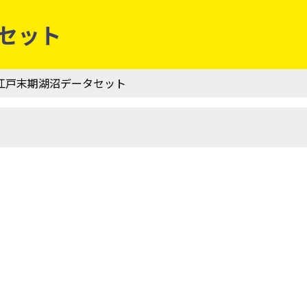
タセット
 | 江戸末期湖沼データセット