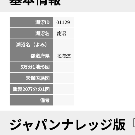
湖沼ID
01129
湖沼名
菱沼
湖沼名（よみ）
都道府県
北海道
5万分1地形図
天保国絵図
輯製20万分の1図
備考
ジャパンナレッジ版