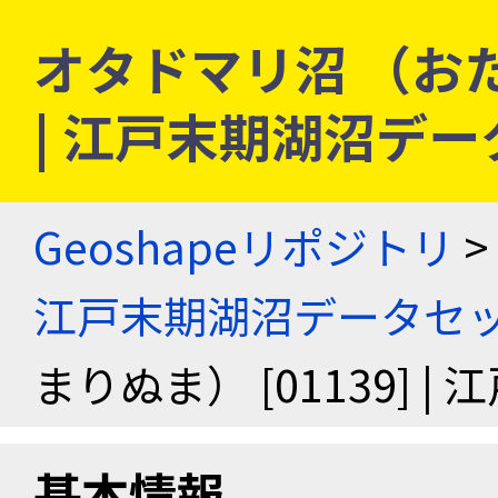
オタドマリ沼 （おたど
| 江戸末期湖沼デ
Geoshapeリポジトリ
>
江戸末期湖沼データセ
まりぬま） [01139]
基本情報