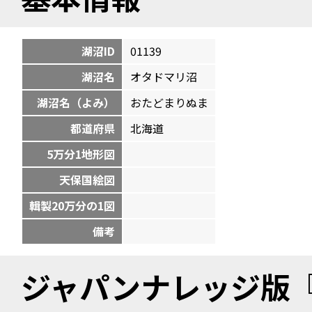
湖沼ID
01139
湖沼名
オタドマリ沼
湖沼名（よみ）
おたどまりぬま
都道府県
北海道
5万分1地形図
天保国絵図
輯製20万分の1図
備考
ジャパンナレッジ版