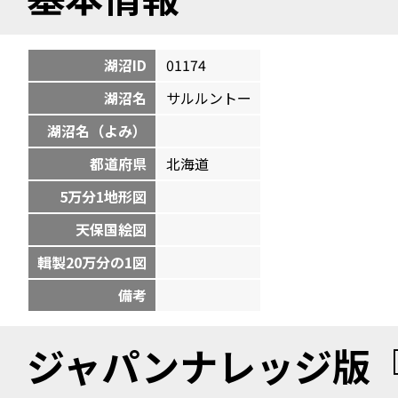
湖沼ID
01174
湖沼名
サルルントー
湖沼名（よみ）
都道府県
北海道
5万分1地形図
天保国絵図
輯製20万分の1図
備考
ジャパンナレッジ版