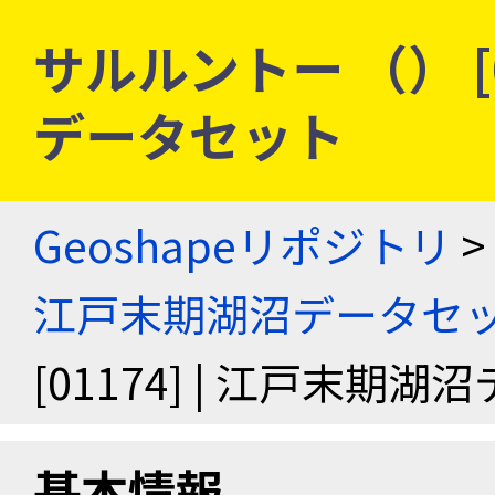
サルルントー （） [0
データセット
Geoshapeリポジトリ
>
江戸末期湖沼データセ
[01174] | 江戸末期
基本情報