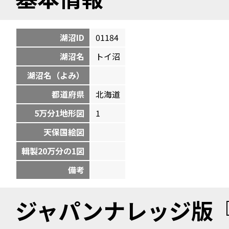
湖沼ID
01184
湖沼名
トイ沼
湖沼名（よみ）
都道府県
北海道
5万分1地形図
1
天保国絵図
輯製20万分の1図
備考
ジャパンナレッジ版