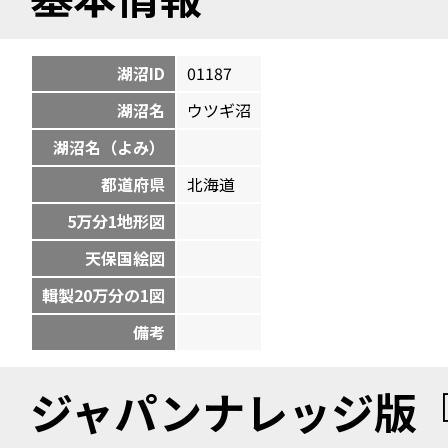
湖沼ID
01187
湖沼名
ウツギ沼
湖沼名（よみ）
都道府県
北海道
5万分1地形図
天保国絵図
輯製20万分の1図
備考
ジャパンナレッジ版