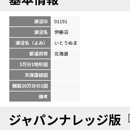
湖沼ID
01191
湖沼名
伊藤沼
湖沼名（よみ）
いとうぬま
都道府県
北海道
5万分1地形図
天保国絵図
輯製20万分の1図
備考
ジャパンナレッジ版