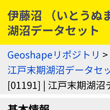
伊藤沼 （いとうぬま） 
湖沼データセット
Geoshapeリポジトリ
>
江戸末期湖沼データセ
[01191] | 江戸末期
基本情報