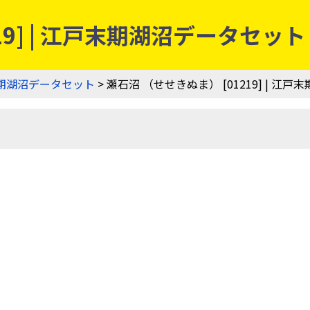
19] | 江戸末期湖沼データセット
期湖沼データセット
> 瀬石沼 （せせきぬま） [01219] | 江